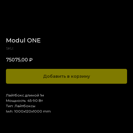
Modul ONE
SKU:
75075,00
₽
Добавить в корзину
Лайтбокс длиной 1м
Мощность: 45-90 Вт
Тип: Лайтбоксы
lwh: 1000x120x1000 mm
Комплектация и доп. опции
Технические х-ки
Доставка, сроки изготовления и макет
Комплектация и доп. опции